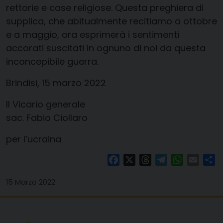
rettorie e case religiose. Questa preghiera di
supplica, che abitualmente recitiamo a ottobre
e a maggio, ora esprimerà i sentimenti
accorati suscitati in ognuno di noi da questa
inconcepibile guerra.
Brindisi, 15 marzo 2022
Il Vicario generale
sac. Fabio Ciollaro
per l’ucraina
Facebook
X
Threads
Telegram
WhatsAp
Email
Co
15 Marzo 2022