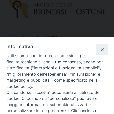
Piazza Duomo, 12 - 72100 Brindisi
Tel 0831.521958
Informativa
Fax 0831.528315
Utilizziamo cookie o tecnologie simili per
finalità tecniche e, con il tuo consenso, anche per
altre finalità ("interazioni e funzionalità semplici",
"miglioramento dell'esperienza", "misurazione" e
Orari Curia
"targeting e pubblicità") come specificato nella
Mar. / Mer. / Giov. ore 9 - 13
cookie policy.
nei mesi estivi solo Martedì ore 9 - 13
Cliccando su "accetta" acconsenti all'utilizzo dei
cookie. Cliccando su "personalizza" puoi avere
maggiori informazioni sui cookie utilizzati e
WebMail
personalizzare le tue preferenze. Cliccando su