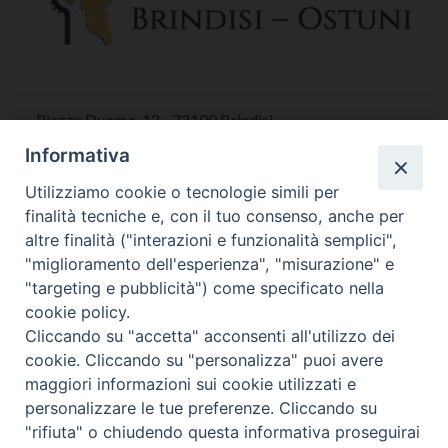
Piazza Duomo, 12 - 72100 Brindisi
Tel 0831.521958
Informativa
Fax 0831.528315
Utilizziamo cookie o tecnologie simili per
finalità tecniche e, con il tuo consenso, anche per
altre finalità ("interazioni e funzionalità semplici",
"miglioramento dell'esperienza", "misurazione" e
Orari Curia
"targeting e pubblicità") come specificato nella
Mar. / Mer. / Giov. ore 9 - 13
cookie policy.
nei mesi estivi solo Martedì ore 9 - 13
Cliccando su "accetta" acconsenti all'utilizzo dei
cookie. Cliccando su "personalizza" puoi avere
maggiori informazioni sui cookie utilizzati e
WebMail
personalizzare le tue preferenze. Cliccando su
"rifiuta" o chiudendo questa informativa proseguirai