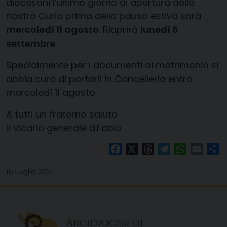
diocesani l’ultimo giorno di apertura della
nostra Curia prima della pausa estiva sarà
mercoledì 11 agosto
. Riaprirà
lunedì 6
settembre
.
Specialmente per i documenti di matrimonio si
abbia cura di portarli in Cancelleria entro
mercoledì 11 agosto.
A tutti un fraterno saluto
Il Vicario generale d.Fabio
Facebook
X
Threads
Telegram
WhatsAp
Email
Co
15 Luglio 2021