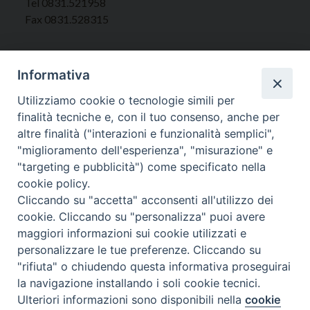
Tel 0831.521958
Fax 0831.528315
Informativa
Orari Curia
Utilizziamo cookie o tecnologie simili per
Mar. / Mer. / Giov. ore 9 - 13
finalità tecniche e, con il tuo consenso, anche per
nei mesi estivi solo Martedì ore 9 - 13
altre finalità ("interazioni e funzionalità semplici",
"miglioramento dell'esperienza", "misurazione" e
"targeting e pubblicità") come specificato nella
WebMail
cookie policy.
Cliccando su "accetta" acconsenti all'utilizzo dei
cookie. Cliccando su "personalizza" puoi avere
Copyright © Arcidiocesi di Brindisi – Ostuni
maggiori informazioni sui cookie utilizzati e
personalizzare le tue preferenze. Cliccando su
"rifiuta" o chiudendo questa informativa proseguirai
la navigazione installando i soli cookie tecnici.
Ulteriori informazioni sono disponibili nella
cookie
Preferenze Cookie