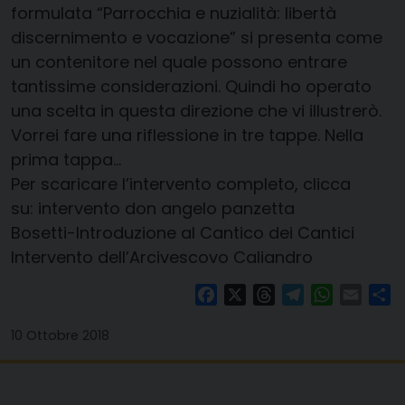
formulata “Parrocchia e nuzialità: libertà
discernimento e vocazione” si presenta come
un contenitore nel quale possono entrare
tantissime considerazioni. Quindi ho operato
una scelta in questa direzione che vi illustrerò.
Vorrei fare una riflessione in tre tappe. Nella
prima tappa…
Per scaricare l’intervento completo, clicca
su:
intervento don angelo panzetta
Bosetti-Introduzione al Cantico dei Cantici
Intervento dell’Arcivescovo Caliandro
Facebook
X
Threads
Telegram
WhatsAp
Email
Co
10 Ottobre 2018