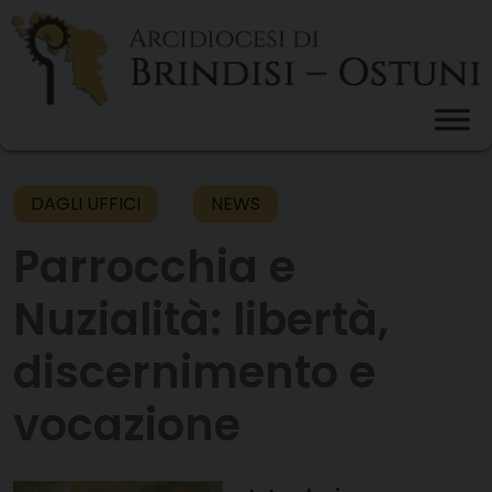
Skip
to
content
DAGLI UFFICI
NEWS
Parrocchia e
Nuzialità: libertà,
discernimento e
vocazione