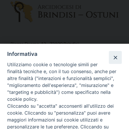
Piazza Duomo, 12 - 72100 Brindisi
Tel 0831.521958
Informativa
Fax 0831.528315
Utilizziamo cookie o tecnologie simili per
finalità tecniche e, con il tuo consenso, anche per
altre finalità ("interazioni e funzionalità semplici",
"miglioramento dell'esperienza", "misurazione" e
Orari Curia
"targeting e pubblicità") come specificato nella
Mar. / Mer. / Giov. ore 9 - 13
cookie policy.
nei mesi estivi solo Martedì ore 9 - 13
Cliccando su "accetta" acconsenti all'utilizzo dei
cookie. Cliccando su "personalizza" puoi avere
maggiori informazioni sui cookie utilizzati e
WebMail
personalizzare le tue preferenze. Cliccando su