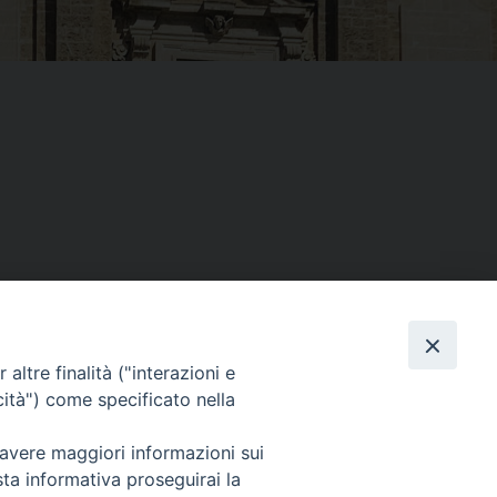
Facebook
X
Threads
Telegram
WhatsAp
Email
Co
altre finalità ("interazioni e
cità") come specificato nella
WebMail
 avere maggiori informazioni sui
sta informativa proseguirai la