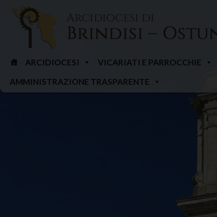
Skip
to
content
ARCIDIOCESI
VICARIATI E PARROCCHIE
AMMINISTRAZIONE TRASPARENTE