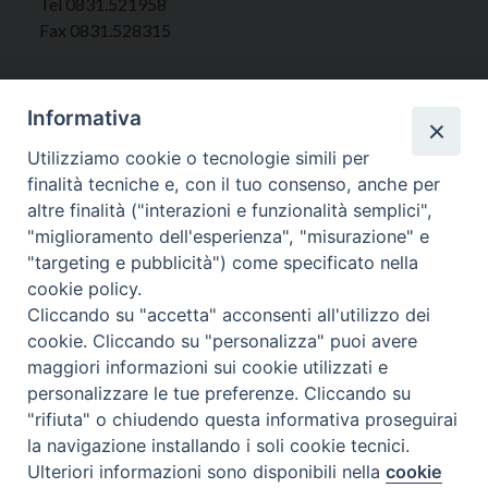
Tel 0831.521958
Fax 0831.528315
Informativa
Orari Curia
Utilizziamo cookie o tecnologie simili per
Mar. / Mer. / Giov. ore 9 - 13
finalità tecniche e, con il tuo consenso, anche per
nei mesi estivi solo Martedì ore 9 - 13
altre finalità ("interazioni e funzionalità semplici",
"miglioramento dell'esperienza", "misurazione" e
"targeting e pubblicità") come specificato nella
WebMail
cookie policy.
Cliccando su "accetta" acconsenti all'utilizzo dei
cookie. Cliccando su "personalizza" puoi avere
Copyright © Arcidiocesi di Brindisi – Ostuni
maggiori informazioni sui cookie utilizzati e
personalizzare le tue preferenze. Cliccando su
"rifiuta" o chiudendo questa informativa proseguirai
la navigazione installando i soli cookie tecnici.
Ulteriori informazioni sono disponibili nella
cookie
Preferenze Cookie