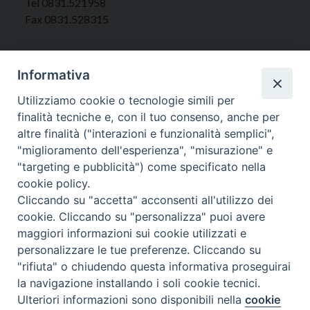
Tel 0831.521958
Fax 0831.528315
Informativa
Orari Curia
Utilizziamo cookie o tecnologie simili per
Mar. / Mer. / Giov. ore 9 - 13
finalità tecniche e, con il tuo consenso, anche per
nei mesi estivi solo Martedì ore 9 - 13
altre finalità ("interazioni e funzionalità semplici",
"miglioramento dell'esperienza", "misurazione" e
"targeting e pubblicità") come specificato nella
WebMail
cookie policy.
Cliccando su "accetta" acconsenti all'utilizzo dei
cookie. Cliccando su "personalizza" puoi avere
Copyright © Arcidiocesi di Brindisi – Ostuni
maggiori informazioni sui cookie utilizzati e
personalizzare le tue preferenze. Cliccando su
"rifiuta" o chiudendo questa informativa proseguirai
la navigazione installando i soli cookie tecnici.
Ulteriori informazioni sono disponibili nella
cookie
Preferenze Cookie