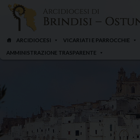
Skip
to
content
ARCIDIOCESI
VICARIATI E PARROCCHIE
AMMINISTRAZIONE TRASPARENTE