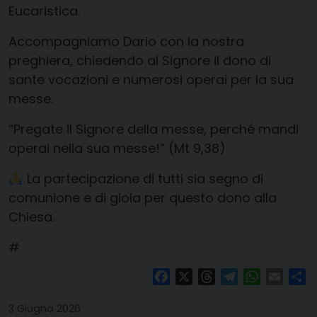
Eucaristica.
Accompagniamo Dario con la nostra
preghiera, chiedendo al Signore il dono di
sante vocazioni e numerosi operai per la sua
messe.
“Pregate il Signore della messe, perché mandi
operai nella sua messe!” (Mt 9,38)
La partecipazione di tutti sia segno di
comunione e di gioia per questo dono alla
Chiesa.
#
Facebook
X
Threads
Telegram
WhatsAp
Email
Co
3 Giugno 2026