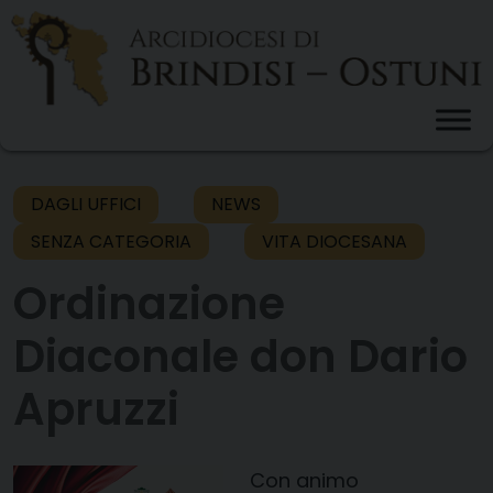
Skip
to
content
DAGLI UFFICI
NEWS
SENZA CATEGORIA
VITA DIOCESANA
Ordinazione
Diaconale don Dario
Apruzzi
Con animo