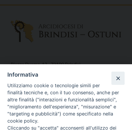
Piazza Duomo, 12 - 72100 Brindisi
Tel 0831.521958
Informativa
Fax 0831.528315
Utilizziamo cookie o tecnologie simili per
finalità tecniche e, con il tuo consenso, anche per
altre finalità ("interazioni e funzionalità semplici",
"miglioramento dell'esperienza", "misurazione" e
Orari Curia
"targeting e pubblicità") come specificato nella
Mar. / Mer. / Giov. ore 9 - 13
cookie policy.
nei mesi estivi solo Martedì ore 9 - 13
Cliccando su "accetta" acconsenti all'utilizzo dei