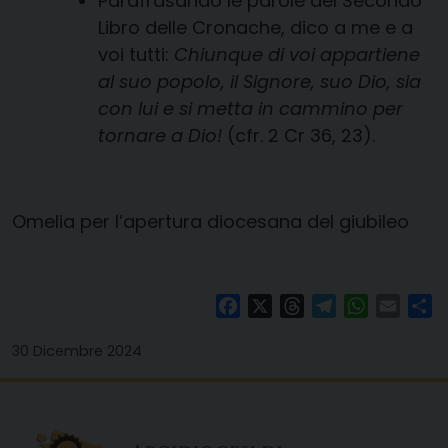
Parafrasando le parole del Secondo
Libro delle Cronache, dico a me e a
voi tutti:
Chiunque di voi appartiene
al suo popolo, il Signore, suo Dio, sia
con lui e si metta in cammino per
tornare a Dio!
(cfr. 2 Cr 36, 23).
Omelia per l’apertura diocesana del giubileo
Facebook
X
Threads
Telegram
WhatsAp
Email
Co
30 Dicembre 2024