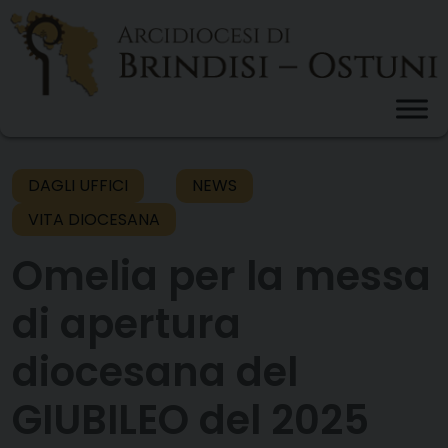
Skip
to
content
DAGLI UFFICI
NEWS
VITA DIOCESANA
Omelia per la messa
di apertura
diocesana del
GIUBILEO del 2025