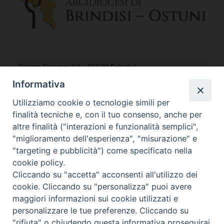
Piazza Duomo, 12 - 72100 Brindisi
Tel 0831.521958
Informativa
Fax 0831.528315
Utilizziamo cookie o tecnologie simili per
finalità tecniche e, con il tuo consenso, anche per
altre finalità ("interazioni e funzionalità semplici",
"miglioramento dell'esperienza", "misurazione" e
Orari Curia
"targeting e pubblicità") come specificato nella
Mar. / Mer. / Giov. ore 9 - 13
cookie policy.
nei mesi estivi solo Martedì ore 9 - 13
Cliccando su "accetta" acconsenti all'utilizzo dei
cookie. Cliccando su "personalizza" puoi avere
maggiori informazioni sui cookie utilizzati e
WebMail
personalizzare le tue preferenze. Cliccando su
"rifiuta" o chiudendo questa informativa proseguirai