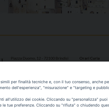
Piazza Duomo, 12 - 72100 Brindisi
Orari Curia
Tel 0831.521958
Mar. / Mer. / Giov
Fax 0831.528315
nei mesi estivi so
13
imili per finalità tecniche e, con il tuo consenso, anche per 
amento dell'esperienza", "misurazione" e "targeting e pubbli
i all'utilizzo dei cookie. Cliccando su "personalizza" puoi
re le tue preferenze. Cliccando su "rifiuta" o chiudendo que