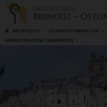
Skip
to
content
ARCIDIOCESI
VICARIATI E PARROCCHIE
AMMINISTRAZIONE TRASPARENTE