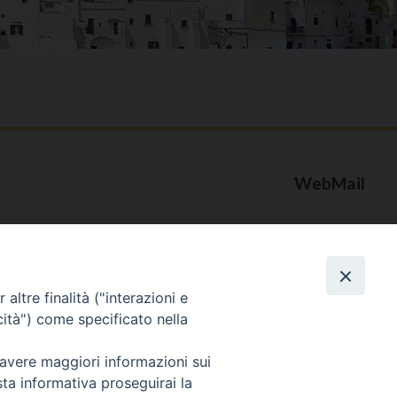
WebMail
. ore 9 - 13
lo Martedì ore 9 -
Copyright © Arcidiocesi di Brindisi – Ostuni
altre finalità ("interazioni e
cità") come specificato nella
 avere maggiori informazioni sui
sta informativa proseguirai la