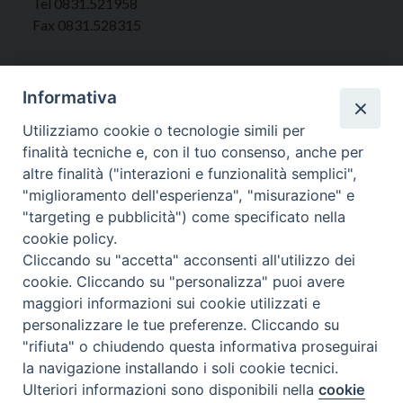
Tel 0831.521958
Fax 0831.528315
Informativa
Orari Curia
Utilizziamo cookie o tecnologie simili per
Mar. / Mer. / Giov. ore 9 - 13
finalità tecniche e, con il tuo consenso, anche per
nei mesi estivi solo Martedì ore 9 - 13
altre finalità ("interazioni e funzionalità semplici",
"miglioramento dell'esperienza", "misurazione" e
"targeting e pubblicità") come specificato nella
WebMail
cookie policy.
Cliccando su "accetta" acconsenti all'utilizzo dei
cookie. Cliccando su "personalizza" puoi avere
Copyright © Arcidiocesi di Brindisi – Ostuni
maggiori informazioni sui cookie utilizzati e
personalizzare le tue preferenze. Cliccando su
"rifiuta" o chiudendo questa informativa proseguirai
la navigazione installando i soli cookie tecnici.
Ulteriori informazioni sono disponibili nella
cookie
Preferenze Cookie