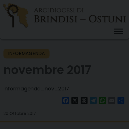
Skip
to
content
INFORMAGENDA
novembre 2017
informagenda_nov_2017
Facebook
X
Threads
Telegram
WhatsAp
Email
Co
20 Ottobre 2017