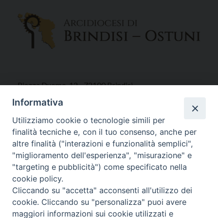
Piazza Duomo, 12 - 72100 Brindisi
Tel 0831.521958
Informativa
Fax 0831.528315
Utilizziamo cookie o tecnologie simili per
finalità tecniche e, con il tuo consenso, anche per
altre finalità ("interazioni e funzionalità semplici",
"miglioramento dell'esperienza", "misurazione" e
Orari Curia
"targeting e pubblicità") come specificato nella
Mar. / Mer. / Giov. ore 9 - 13
cookie policy.
nei mesi estivi solo Martedì ore 9 - 13
Cliccando su "accetta" acconsenti all'utilizzo dei
cookie. Cliccando su "personalizza" puoi avere
maggiori informazioni sui cookie utilizzati e
WebMail