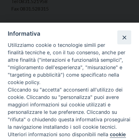
Tel 0831.521958
Fax 0831.528315
Informativa
Orari Curia
Utilizziamo cookie o tecnologie simili per
Mar. / Mer. / Giov. ore 9 - 13
finalità tecniche e, con il tuo consenso, anche per
nei mesi estivi solo Martedì ore 9 - 13
altre finalità ("interazioni e funzionalità semplici",
"miglioramento dell'esperienza", "misurazione" e
"targeting e pubblicità") come specificato nella
WebMail
cookie policy.
Cliccando su "accetta" acconsenti all'utilizzo dei
cookie. Cliccando su "personalizza" puoi avere
Copyright © Arcidiocesi di Brindisi – Ostuni
maggiori informazioni sui cookie utilizzati e
personalizzare le tue preferenze. Cliccando su
"rifiuta" o chiudendo questa informativa proseguirai
la navigazione installando i soli cookie tecnici.
Ulteriori informazioni sono disponibili nella
cookie
Preferenze Cookie