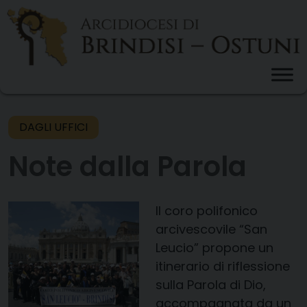
Skip
to
content
DAGLI UFFICI
Note dalla Parola
Il coro polifonico
arcivescovile “San
Leucio” propone un
itinerario di riflessione
sulla Parola di Dio,
accompagnata da un