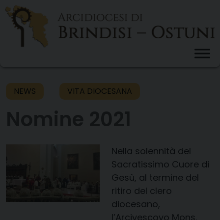
Skip
to
content
NEWS
VITA DIOCESANA
Nomine 2021
Nella solennità del
Sacratissimo Cuore di
Gesù, al termine del
ritiro del clero
diocesano,
l
’Arcive
scovo
M
ons
.