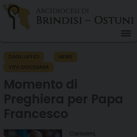
Skip
to
content
DAGLI UFFICI
NEWS
VITA DIOCESANA
Momento di
Preghiera per Papa
Francesco
Carissimi,