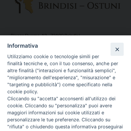
Piazza Duomo, 12 - 72100 Brindisi
Tel 0831.521958
Informativa
Fax 0831.528315
Utilizziamo cookie o tecnologie simili per
finalità tecniche e, con il tuo consenso, anche per
altre finalità ("interazioni e funzionalità semplici",
"miglioramento dell'esperienza", "misurazione" e
Orari Curia
"targeting e pubblicità") come specificato nella
Mar. / Mer. / Giov. ore 9 - 13
cookie policy.
nei mesi estivi solo Martedì ore 9 - 13
Cliccando su "accetta" acconsenti all'utilizzo dei
cookie. Cliccando su "personalizza" puoi avere
maggiori informazioni sui cookie utilizzati e
WebMail
personalizzare le tue preferenze. Cliccando su
"rifiuta" o chiudendo questa informativa proseguirai