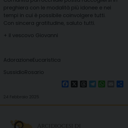
preghiera con le modalità più idonee e nei
tempi in cui è possibile coinvolgere tutti.
Con sincera gratitudine, saluto tutti.
+ il vescovo Giovanni
AdorazioneEucaristica
SussidioRosario
Facebook
X
Threads
Telegram
WhatsAp
Email
Co
24 Febbraio 2025