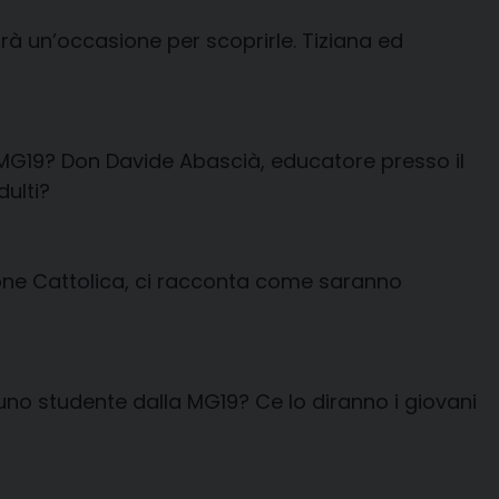
à un’occasione per scoprirle. Tiziana ed
 la MG19? Don Davide Abascià, educatore presso il
dulti?
ligione Cattolica, ci racconta come saranno
no studente dalla MG19? Ce lo diranno i giovani