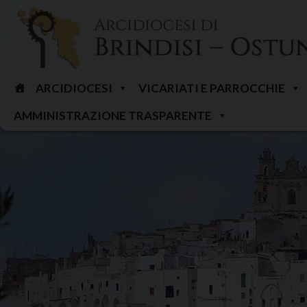
Skip
to
content
ARCIDIOCESI
VICARIATI E PARROCCHIE
AMMINISTRAZIONE TRASPARENTE