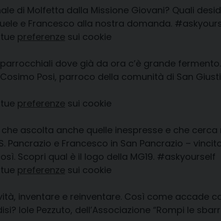
le di Molfetta dalla Missione Giovani? Quali desid
anuele e Francesco alla nostra domanda.
#askyours
 tue
preferenze
sui cookie
 parrocchiali dove già da ora c’è grande ferment
imo Posi, parroco della comunità di San Giustino d
 tue
preferenze
sui cookie
he ascolta anche quelle inespresse e che cerca r
SS. Pancrazio e Francesco in San Pancrazio – vincito
sì. Scopri qual è il logo della MG19.
#askyourself
 tue
preferenze
sui cookie
ività, inventare e reinventare. Così come accade co
disi? Iole Pezzuto, dell’Associazione “Rompi le sba