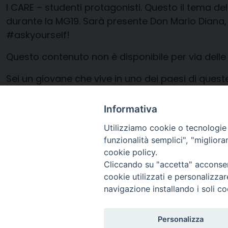
I CARE – studenti protagonisti. Questo il tema de
durante la MG19. Sarà presente Don Mario Diana, 
#askyourself
!
Questo contenuto non è disponibile per via delle
Sei un giovane che vive in uno dei paesi di quest
avere info più dettagliate visita
https://www.giov
Informativa
Utilizziamo cookie o tecnologie s
25 Maggio 2019
funzionalità semplici", "miglior
cookie policy.
Cliccando su "accetta" acconsent
cookie utilizzati e personalizza
navigazione installando i soli co
Personalizza