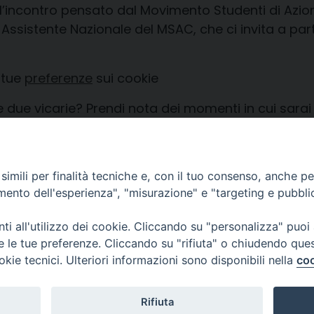
ll’incontro pensato dal Movimento Studenti di Azion
Assistente Nazionale del MSAC, che ci invita a par
 tue
preferenze
sui cookie
e due vicarie? Prendi nota dei momenti in cui sara
anievocazioni.it/asky…
imili per finalità tecniche e, con il tuo consenso, anche per 
amento dell'esperienza", "misurazione" e "targeting e pubbli
i all'utilizzo dei cookie. Cliccando su "personalizza" puoi
re le tue preferenze. Cliccando su "rifiuta" o chiudendo que
okie tecnici. Ulteriori informazioni sono disponibili nella
coo
Piazza Duomo, 12 - 72100 Brindisi
Orari Curia
Tel 0831.521958
Mar. / Mer. / Giov
Rifiuta
Fax 0831.528315
nei mesi estivi so