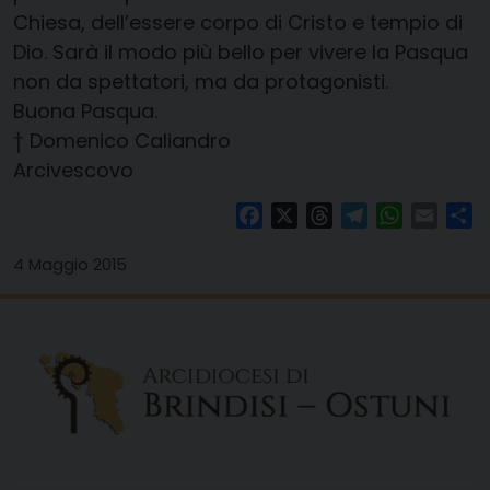
Chiesa, dell’essere corpo di Cristo e tempio di
Dio. Sarà il modo più bello per vivere la Pasqua
non da spettatori, ma da protagonisti.
Buona Pasqua.
† Domenico Caliandro
Arcivescovo
Facebook
X
Threads
Telegram
WhatsAp
Email
Co
4 Maggio 2015