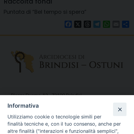
Raccolta fondi
Puntata di “Bel tempo si spera”
Facebook
X
Threads
Telegram
WhatsAp
Email
Co
Piazza Duomo, 12 - 72100 Brindisi
Tel 0831.521958
Informativa
Fax 0831.528315
Utilizziamo cookie o tecnologie simili per
finalità tecniche e, con il tuo consenso, anche per
altre finalità ("interazioni e funzionalità semplici",