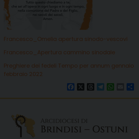
Francesco_Omelia apertura sinodo-vescovi
Francesco_Apertura cammino sinodale
Preghiere dei fedeli Tempo per annum gennaio
febbraio 2022
Facebook
X
Threads
Telegram
WhatsAp
Email
Co