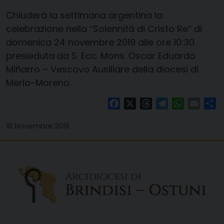
Chiuderà la settimana argentina la
celebrazione nella
“Solennità di Cristo Re”
di
domenica 24 novembre 2019
alle ore 10:30
presieduta da S. Ecc. Mons. Oscar Eduardo
Miñarro – Vescovo Ausiliare della diocesi di
Merlo-Moreno.
Facebook
X
Threads
Telegram
WhatsAp
Email
Co
18 Novembre 2019