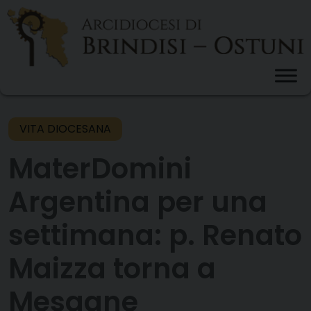
Skip
to
content
VITA DIOCESANA
MaterDomini
Argentina per una
settimana: p. Renato
Maizza torna a
Mesagne