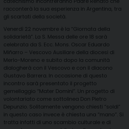
catechismo incontreranno Padre Renato che
racconterà la sua esperienza in Argentina, tra
gli scartati della società.
Venerdì 22 novembre
è la
“Giornata della
solidarietà”
. La S. Messa delle ore 18 sarà
celebrata da
S. Ecc.
Mons. Oscar Eduardo
Mi
ñ
arro – Vescovo Ausiliare della diocesi di
Merlo-Moreno
e subito dopo la comunità
dialogherà con il Vescovo e con il diacono
Gustavo Barrera. In occasione di questo
incontro sarà presentato il
progetto
gemellaggio “Mater Domini”
. Un progetto di
volontariato come sottolinea Don Pietro
Depunzio. Solitamente vengono chiesti “soldi”
in questo caso invece è chiesta una “mano”. Si
tratta infatti di uno scambio culturale e di