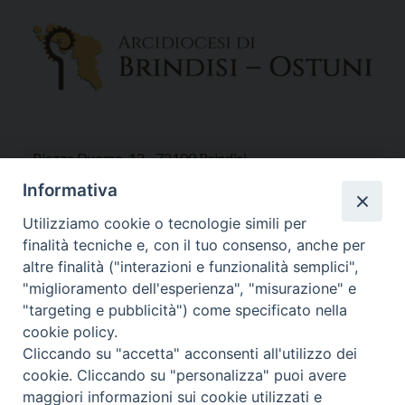
Piazza Duomo, 12 - 72100 Brindisi
Tel 0831.521958
Informativa
Fax 0831.528315
Utilizziamo cookie o tecnologie simili per
finalità tecniche e, con il tuo consenso, anche per
altre finalità ("interazioni e funzionalità semplici",
"miglioramento dell'esperienza", "misurazione" e
Orari Curia
"targeting e pubblicità") come specificato nella
Mar. / Mer. / Giov. ore 9 - 13
cookie policy.
nei mesi estivi solo Martedì ore 9 - 13
Cliccando su "accetta" acconsenti all'utilizzo dei
cookie. Cliccando su "personalizza" puoi avere
maggiori informazioni sui cookie utilizzati e
WebMail