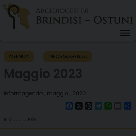
Skip
to
content
AGENDA
INFORMAGENDA
Maggio 2023
informagenda_maggio_2023
Facebook
X
Threads
Telegram
WhatsAp
Email
Co
19 Maggio 2023