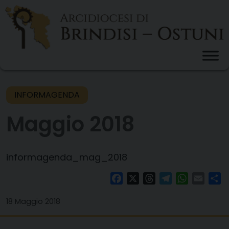
Skip
to
content
INFORMAGENDA
Maggio 2018
informagenda_mag_2018
Facebook
X
Threads
Telegram
WhatsAp
Email
Co
18 Maggio 2018