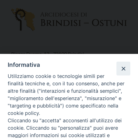
Piazza Duomo, 12 - 72100 Brindisi
Tel 0831.521958
Informativa
Fax 0831.528315
Utilizziamo cookie o tecnologie simili per
finalità tecniche e, con il tuo consenso, anche per
altre finalità ("interazioni e funzionalità semplici",
"miglioramento dell'esperienza", "misurazione" e
Orari Curia
"targeting e pubblicità") come specificato nella
Mar. / Mer. / Giov. ore 9 - 13
cookie policy.
nei mesi estivi solo Martedì ore 9 - 13
Cliccando su "accetta" acconsenti all'utilizzo dei
cookie. Cliccando su "personalizza" puoi avere
maggiori informazioni sui cookie utilizzati e
WebMail