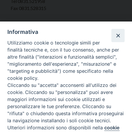
Tel 0831.521958
Fax 0831.528315
Informativa
Orari Curia
Utilizziamo cookie o tecnologie simili per
Mar. / Mer. / Giov. ore 9 - 13
finalità tecniche e, con il tuo consenso, anche per
nei mesi estivi solo Martedì ore 9 - 13
altre finalità ("interazioni e funzionalità semplici",
"miglioramento dell'esperienza", "misurazione" e
"targeting e pubblicità") come specificato nella
WebMail
cookie policy.
Cliccando su "accetta" acconsenti all'utilizzo dei
cookie. Cliccando su "personalizza" puoi avere
Copyright © Arcidiocesi di Brindisi – Ostuni
maggiori informazioni sui cookie utilizzati e
personalizzare le tue preferenze. Cliccando su
"rifiuta" o chiudendo questa informativa proseguirai
la navigazione installando i soli cookie tecnici.
Ulteriori informazioni sono disponibili nella
cookie
Preferenze Cookie