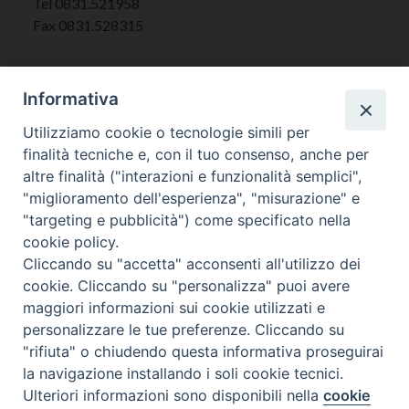
Tel 0831.521958
Fax 0831.528315
Informativa
Orari Curia
Utilizziamo cookie o tecnologie simili per
Mar. / Mer. / Giov. ore 9 - 13
finalità tecniche e, con il tuo consenso, anche per
nei mesi estivi solo Martedì ore 9 - 13
altre finalità ("interazioni e funzionalità semplici",
"miglioramento dell'esperienza", "misurazione" e
"targeting e pubblicità") come specificato nella
WebMail
cookie policy.
Cliccando su "accetta" acconsenti all'utilizzo dei
cookie. Cliccando su "personalizza" puoi avere
Copyright © Arcidiocesi di Brindisi – Ostuni
maggiori informazioni sui cookie utilizzati e
personalizzare le tue preferenze. Cliccando su
"rifiuta" o chiudendo questa informativa proseguirai
la navigazione installando i soli cookie tecnici.
Ulteriori informazioni sono disponibili nella
cookie
Preferenze Cookie