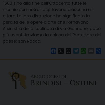
`500 sino alla fine dell’Ottocento tutte le
nicchie perimetrali ospitavano ciascuna un
altare. La loro distruzione ha significato la
perdita delle opere d’arte che l’ornavano.
A sinistra della scalinata di via Giannone, poco
più avanti troviamo la chiesa del Protettore del
paese: san Rocco.
Facebook
X
Threads
Telegram
WhatsAp
Email
Co