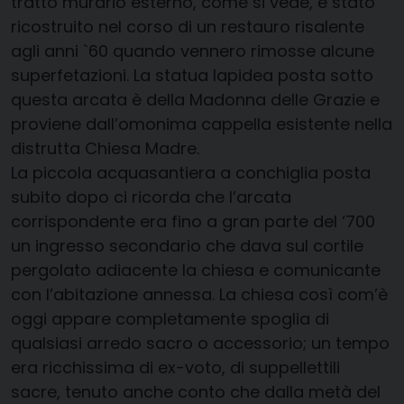
tratto murario esterno, come si vede, è stato
ricostruito nel corso di un restauro risalente
agli anni `60 quando vennero rimosse alcune
superfetazioni. La statua lapidea posta sotto
questa arcata è della Madonna delle Grazie e
proviene dall’omonima cappella esistente nella
distrutta Chiesa Madre.
La piccola acquasantiera a conchiglia posta
subito dopo ci ricorda che l’arcata
corrispondente era fino a gran parte del ‘700
un ingresso secondario che dava sul cortile
pergolato adiacente la chiesa e comunicante
con l’abitazione annessa. La chiesa così com’è
oggi appare completamente spoglia di
qualsiasi arredo sacro o accessorio; un tempo
era ricchissima di ex-voto, di suppellettili
sacre, tenuto anche conto che dalla metà del