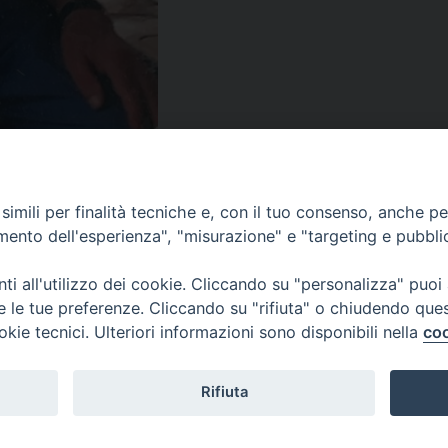
imili per finalità tecniche e, con il tuo consenso, anche per 
amento dell'esperienza", "misurazione" e "targeting e pubbli
i all'utilizzo dei cookie. Cliccando su "personalizza" puoi
re le tue preferenze. Cliccando su "rifiuta" o chiudendo que
okie tecnici. Ulteriori informazioni sono disponibili nella
coo
Piazza Duomo, 12 - 72100 Brindisi
Orari Curia
Tel 0831.521958
Mar. / Mer. / Giov
Rifiuta
Fax 0831.528315
nei mesi estivi so
13