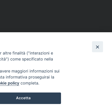
Facebook
X
Threads
Telegram
WhatsAp
Email
Co
altre finalità ("interazioni e
cità") come specificato nella
 avere maggiori informazioni sui
sta informativa proseguirai la
WebMail
kie policy
completa.
. ore 9 - 13
Accetta
lo Martedì ore 9 -
Copyright © Arcidiocesi di Brindisi – Ostuni
Preferenze Cookie