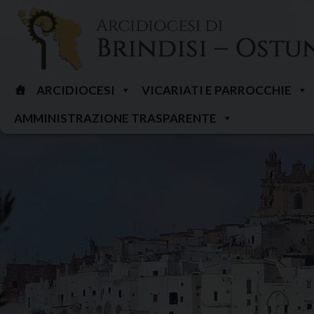
Skip
to
content
ARCIDIOCESI
VICARIATI E PARROCCHIE
AMMINISTRAZIONE TRASPARENTE