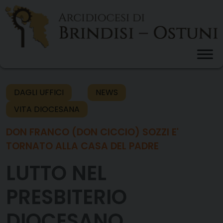
Skip
to
content
DAGLI UFFICI
NEWS
VITA DIOCESANA
DON FRANCO (DON CICCIO) SOZZI E'
TORNATO ALLA CASA DEL PADRE
LUTTO NEL
PRESBITERIO
DIOCESANO