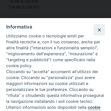
Tel 0831.521958
Fax 0831.528315
Informativa
Orari Curia
Utilizziamo cookie o tecnologie simili per
Mar. / Mer. / Giov. ore 9 - 13
finalità tecniche e, con il tuo consenso, anche per
nei mesi estivi solo Martedì ore 9 - 13
altre finalità ("interazioni e funzionalità semplici",
"miglioramento dell'esperienza", "misurazione" e
"targeting e pubblicità") come specificato nella
WebMail
cookie policy.
Cliccando su "accetta" acconsenti all'utilizzo dei
cookie. Cliccando su "personalizza" puoi avere
Copyright © Arcidiocesi di Brindisi – Ostuni
maggiori informazioni sui cookie utilizzati e
personalizzare le tue preferenze. Cliccando su
"rifiuta" o chiudendo questa informativa proseguirai
la navigazione installando i soli cookie tecnici.
Ulteriori informazioni sono disponibili nella
cookie
Preferenze Cookie