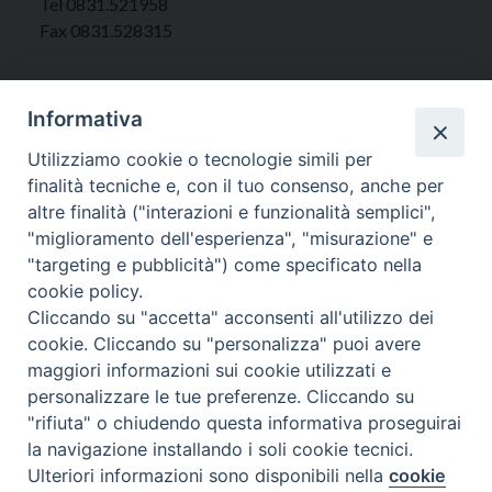
Tel 0831.521958
Fax 0831.528315
Informativa
Orari Curia
Utilizziamo cookie o tecnologie simili per
Mar. / Mer. / Giov. ore 9 - 13
finalità tecniche e, con il tuo consenso, anche per
nei mesi estivi solo Martedì ore 9 - 13
altre finalità ("interazioni e funzionalità semplici",
"miglioramento dell'esperienza", "misurazione" e
"targeting e pubblicità") come specificato nella
WebMail
cookie policy.
Cliccando su "accetta" acconsenti all'utilizzo dei
cookie. Cliccando su "personalizza" puoi avere
Copyright © Arcidiocesi di Brindisi – Ostuni
maggiori informazioni sui cookie utilizzati e
personalizzare le tue preferenze. Cliccando su
"rifiuta" o chiudendo questa informativa proseguirai
la navigazione installando i soli cookie tecnici.
Ulteriori informazioni sono disponibili nella
cookie
Preferenze Cookie