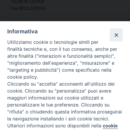
Tel 0831.521958
Fax 0831.528315
Informativa
Orari Curia
Utilizziamo cookie o tecnologie simili per
Mar. / Mer. / Giov. ore 9 - 13
finalità tecniche e, con il tuo consenso, anche per
nei mesi estivi solo Martedì ore 9 - 13
altre finalità ("interazioni e funzionalità semplici",
"miglioramento dell'esperienza", "misurazione" e
"targeting e pubblicità") come specificato nella
WebMail
cookie policy.
Cliccando su "accetta" acconsenti all'utilizzo dei
cookie. Cliccando su "personalizza" puoi avere
Copyright © Arcidiocesi di Brindisi – Ostuni
maggiori informazioni sui cookie utilizzati e
personalizzare le tue preferenze. Cliccando su
"rifiuta" o chiudendo questa informativa proseguirai
la navigazione installando i soli cookie tecnici.
Ulteriori informazioni sono disponibili nella
cookie
Preferenze Cookie