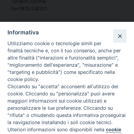
Tel 0831.521958
Fax 0831.528315
Informativa
Orari Curia
Utilizziamo cookie o tecnologie simili per
Mar. / Mer. / Giov. ore 9 - 13
finalità tecniche e, con il tuo consenso, anche per
nei mesi estivi solo Martedì ore 9 - 13
altre finalità ("interazioni e funzionalità semplici",
"miglioramento dell'esperienza", "misurazione" e
"targeting e pubblicità") come specificato nella
WebMail
cookie policy.
Cliccando su "accetta" acconsenti all'utilizzo dei
cookie. Cliccando su "personalizza" puoi avere
Copyright © Arcidiocesi di Brindisi – Ostuni
maggiori informazioni sui cookie utilizzati e
personalizzare le tue preferenze. Cliccando su
"rifiuta" o chiudendo questa informativa proseguirai
la navigazione installando i soli cookie tecnici.
Ulteriori informazioni sono disponibili nella
cookie
Preferenze Cookie