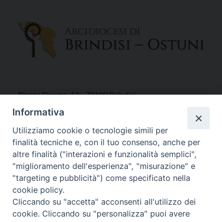
Piazza Duomo, 12 - 72100 Brindisi
Tel 0831.521958
Informativa
Fax 0831.528315
Utilizziamo cookie o tecnologie simili per
finalità tecniche e, con il tuo consenso, anche per
altre finalità ("interazioni e funzionalità semplici",
"miglioramento dell'esperienza", "misurazione" e
Orari Curia
"targeting e pubblicità") come specificato nella
Mar. / Mer. / Giov. ore 9 - 13
cookie policy.
nei mesi estivi solo Martedì ore 9 - 13
Cliccando su "accetta" acconsenti all'utilizzo dei
cookie. Cliccando su "personalizza" puoi avere