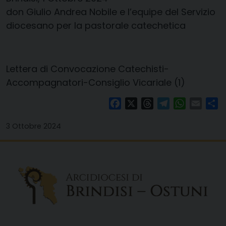
don Giulio Andrea Nobile e l’equipe del Servizio
diocesano per la pastorale catechetica
Lettera di Convocazione Catechisti-
Accompagnatori-Consiglio Vicariale (1)
Facebook
X
Threads
Telegram
WhatsAp
Email
Co
3 Ottobre 2024