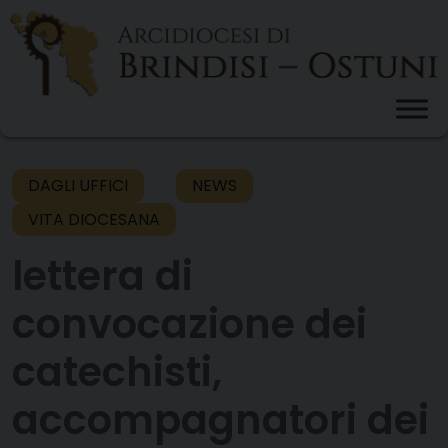
Skip
to
content
DAGLI UFFICI
NEWS
VITA DIOCESANA
lettera di
convocazione dei
catechisti,
accompagnatori dei