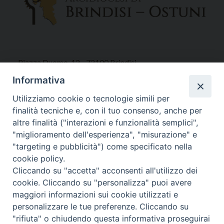
Piazza Duomo, 12 - 72100 Brindisi
Tel 0831.521958
Informativa
Fax 0831.528315
Utilizziamo cookie o tecnologie simili per
finalità tecniche e, con il tuo consenso, anche per
altre finalità ("interazioni e funzionalità semplici",
"miglioramento dell'esperienza", "misurazione" e
Orari Curia
"targeting e pubblicità") come specificato nella
Mar. / Mer. / Giov. ore 9 - 13
cookie policy.
nei mesi estivi solo Martedì ore 9 - 13
Cliccando su "accetta" acconsenti all'utilizzo dei
cookie. Cliccando su "personalizza" puoi avere
maggiori informazioni sui cookie utilizzati e
WebMail
personalizzare le tue preferenze. Cliccando su
"rifiuta" o chiudendo questa informativa proseguirai