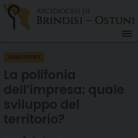
Skip
to
content
DAGLI UFFICI
La polifonia
dell’impresa: quale
sviluppo del
territorio?