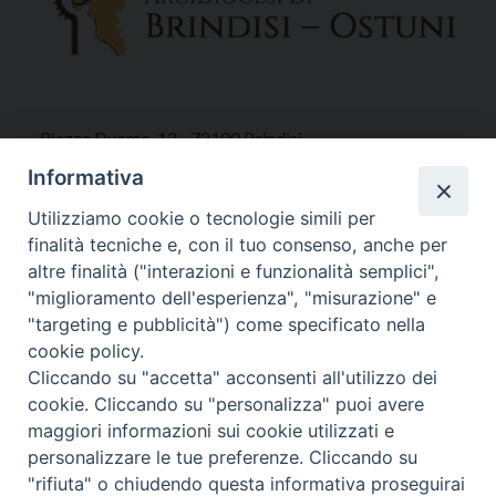
Piazza Duomo, 12 - 72100 Brindisi
Tel 0831.521958
Informativa
Fax 0831.528315
Utilizziamo cookie o tecnologie simili per
finalità tecniche e, con il tuo consenso, anche per
altre finalità ("interazioni e funzionalità semplici",
"miglioramento dell'esperienza", "misurazione" e
Orari Curia
"targeting e pubblicità") come specificato nella
Mar. / Mer. / Giov. ore 9 - 13
cookie policy.
nei mesi estivi solo Martedì ore 9 - 13
Cliccando su "accetta" acconsenti all'utilizzo dei
cookie. Cliccando su "personalizza" puoi avere
maggiori informazioni sui cookie utilizzati e
WebMail
personalizzare le tue preferenze. Cliccando su
"rifiuta" o chiudendo questa informativa proseguirai