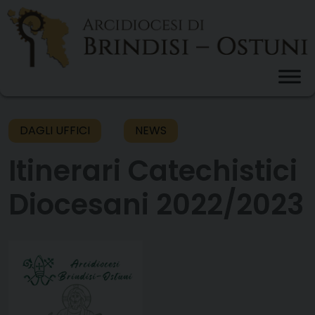
Skip
to
content
DAGLI UFFICI
NEWS
Itinerari Catechistici
Diocesani 2022/2023