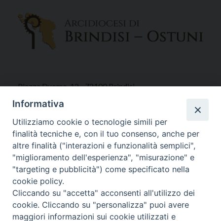
Piazza Duomo, 12 - 72100 Brindisi
Tel 0831.521958
Informativa
Fax 0831.528315
Utilizziamo cookie o tecnologie simili per
finalità tecniche e, con il tuo consenso, anche per
altre finalità ("interazioni e funzionalità semplici",
"miglioramento dell'esperienza", "misurazione" e
Orari Curia
"targeting e pubblicità") come specificato nella
Mar. / Mer. / Giov. ore 9 - 13
cookie policy.
nei mesi estivi solo Martedì ore 9 - 13
Cliccando su "accetta" acconsenti all'utilizzo dei
cookie. Cliccando su "personalizza" puoi avere
maggiori informazioni sui cookie utilizzati e
WebMail