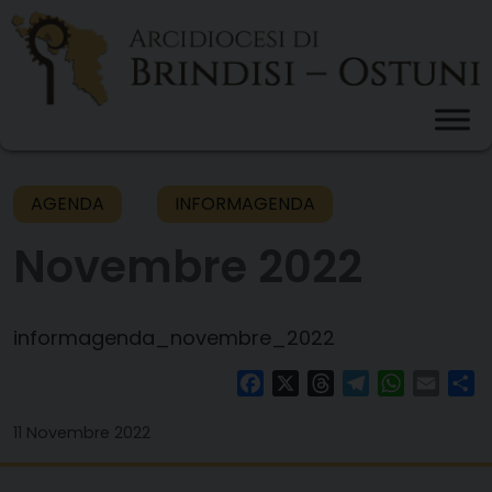
Skip
to
content
AGENDA
INFORMAGENDA
Novembre 2022
informagenda_novembre_2022
Facebook
X
Threads
Telegram
WhatsAp
Email
Co
11 Novembre 2022