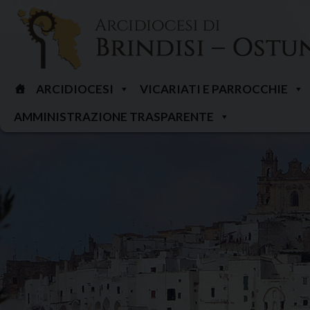
Skip
to
content
ARCIDIOCESI
VICARIATI E PARROCCHIE
AMMINISTRAZIONE TRASPARENTE