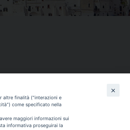
Facebook
X
Threads
Telegram
WhatsAp
Email
Co
altre finalità ("interazioni e
cità") come specificato nella
WebMail
 avere maggiori informazioni sui
sta informativa proseguirai la