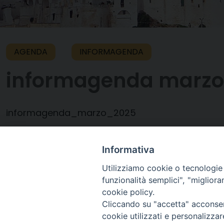
AGENDA
INFORMAGENDA
informagenda marzo
informagenda_marzo_2025
Informativa
15 Marzo 2025
Utilizziamo cookie o tecnologie s
funzionalità semplici", "miglior
cookie policy.
Cliccando su "accetta" acconsent
cookie utilizzati e personalizza