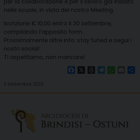
per la collaborazione e per il lavoro già iniziato
nelle scuole, in vista del nostro Meeting.
Iscrizione € 10,00 entro il 30 settembre,
compilando l’apposito form.
Prossimamente altre info: stay tuned e segui i
nostri social!
Ti aspettiamo, non mancare!
Facebook
X
Threads
Telegram
WhatsAp
Email
Co
3 Settembre 2025