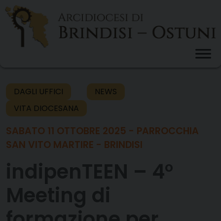
Skip
to
content
DAGLI UFFICI
NEWS
VITA DIOCESANA
SABATO 11 OTTOBRE 2025 - PARROCCHIA
SAN VITO MARTIRE - BRINDISI
indipenTEEN – 4°
Meeting di
formazione per