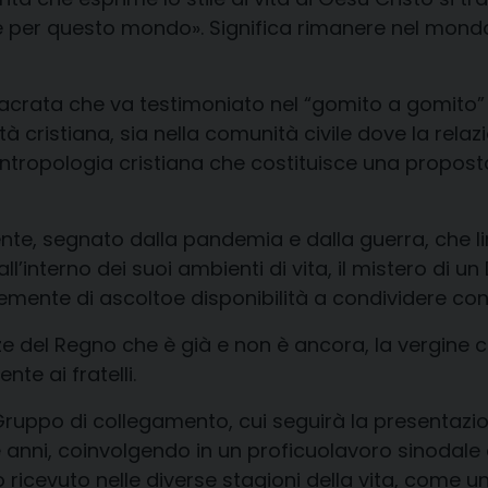
 per questo mondo». Significa rimanere nel mondo 
sacrata che va
testimoniato
nel “gomito a gomito” q
 cristiana, sia nella comunità civile dove la relaz
ntropologia cristiana che costituisce una propost
te, segnato dalla pandemia e dalla guerra, che li
interno dei suoi ambienti di vita, il mistero di un 
icemente di ascolto
e disponibilità a condividere co
ze del Regno che è già
e non è ancora,
la
vergine
c
mente
ai fratelli
.
G
ruppo di collegamento
,
cui
seguirà
la presentazi
 anni
, coinvolgendo in un
profic
uo
lavoro sinodale
no ricevuto nelle diverse stagioni della vita, come