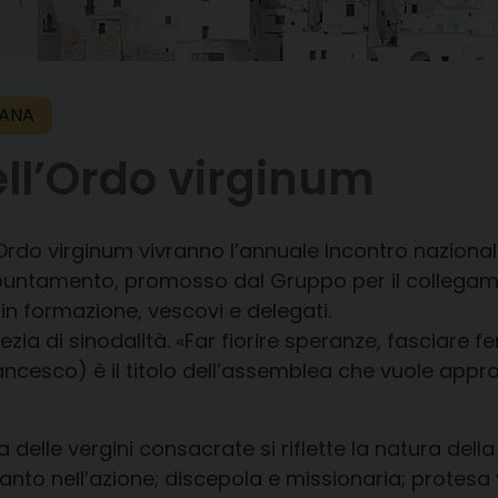
SANA
ell’Ordo virginum
Ordo virginum
vivranno
l’annuale
Incontro naziona
puntamento, promosso dal Gruppo per il collegame
n formazione, vescovi e delegati.
ezia di sinodalità.
«Far
fiorire speranze, fasciare fer
ancesco)
è il titolo
dell’assemblea
che vuole approf
za delle vergini consacrate si
riflette la natura del
nto nell’azione; discepola e missionaria; protesa