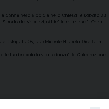
elle donne nella Bibbia e nella Chiesa” e
sabato 20
l Sinodo dei Vescovi,
offrirà
la relazione
“
L’
Ordo
ma e Delegato
Ov
,
don Michele Gianola, Direttore
ra le tue braccia la vita è danza”,
la Celebrazione