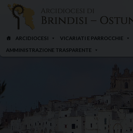
Skip
to
content
ARCIDIOCESI
VICARIATI E PARROCCHIE
AMMINISTRAZIONE TRASPARENTE