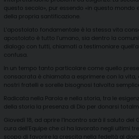
questo secolo», pur essendo «in questo mondo e
della propria santificazione.
L’apostolato fondamentale è la stessa vita con
apostolato è tutto l’
umano, sia dentro la comunità
dialogo con tutti
, chiamati a testimoniare quell’
a
confusa.
In un tempo tanto particolare come quello presen
consacrata è chiamata a esprimere con la vita, all’
nostri fratelli e sorelle bisognosi talvolta sempl
R
adicata nella Parola e nella storia, tra le e
sigen
della storia la presenza di Dio
per
donarsi total
Giovedì 18,
a
d aprire l’Incontro sarà
il s
aluto del
cura dell’Equipe ch
e ci ha lavorato negli ultimi tr
e
scopo di
favorire
la crescita nella fedeltà al do