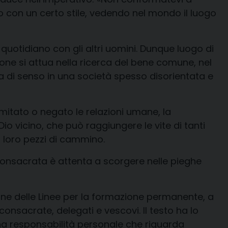
con un certo stile, vedendo nel mondo il luogo
uotidiano con gli altri uomini.
Dunque
luogo d
i
ione si attua nella ricerca del bene comune, nel
a di senso in una società spesso disorientata e
mitato o negato le relazioni umane, la
Dio vicino, che può raggiungere le vite di tanti
n loro pezzi di cammino.
onsacrata
è attenta a
scorgere
nelle pieghe
one
del
le
Linee per la formazione permanente,
a
 consacrate, delegati e vescovi
.
Il testo ha lo
 una responsabilità personale che
riguarda