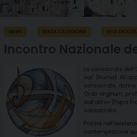
NEWS
SENZA CATEGORIA
VITA DIOCE
Incontro Nazionale d
Le consacrate dell’
noi”
(Roma)
.
All’ap
consacrate, donne i
Ordo
virginum
,
prof
dall’altro»
(Papa Fr
consacrata
.
Poiché n
ell’esisten
contemplazione qua