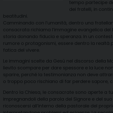
tempo partec
ipe d
dei fratelli, in co
beatitudini.
Camminando con l’umanità, dentro una fratellan
consacrata richiama l’immagine evangelica del l
storia donando fiducia e speranza
.
In un contest
rumore o protagonismi, essere dentro la realtà per
fatica del vivere.
Le immagini scelte da Gesù nel discorso della Mont
lievito scompare per dare
spessore
e la l
uce non
sparire, perché la testimonianza non deve attra
o troppo poco rischiano di far
perdere sapore, 
Dentro la Chiesa, le consacrate sono aperte a tut
impregnandoli della parola del Signore e del suo
riconoscersi all’interno della pastorale del prop
interpretandone problemi ed esigenze. La secolari