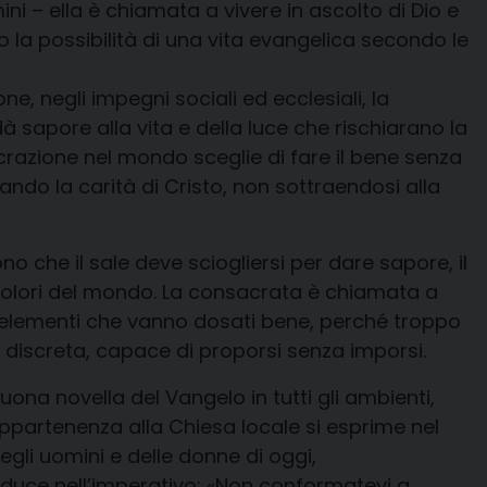
ini – ella è chiamata a vivere
in ascolto di Dio e
o la possibilità di una vita evangelica secondo le
one, negli impegni sociali ed ecclesiali, la
à sapore alla vita e della luce che
rischiarano la
nsacrazione nel mondo sceglie
di fare il bene senza
ando la carità di Cristo, non sottraendosi alla
no che il sale deve sciogliersi per dare sapore, il
colori del mondo.
L
a consacrata è chiamata a
lo elementi che vanno dosati bene, perché troppo
 discreta, capace di proporsi senza imporsi.
ona novella del Vangelo in tutti gli ambienti,
appartenenza alla Chiesa locale si esprime nel
egli uomini e delle donne di oggi,
raduce nell’imperativo: «Non conformatevi a