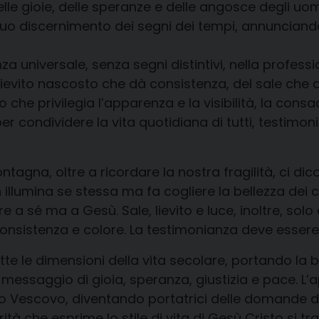
elle gioie, delle speranze
e delle angosce
degli uom
ntinuo discernimento dei segni dei tempi, annunciand
za universale,
senza segni distintivi, nella professi
ievito
nascosto
che dà consistenza
,
del sale che d
o che privilegia l’apparenza e la visibilità, la co
 condividere la vita quotidiana di tutti, testimoni
agna, oltre a ricordare la nostra fragilità, ci dico
 illumina
se
stessa ma
fa cogliere la bellezza dei 
rre a
sé
ma a Gesù. Sale, lievito e luce, inoltre, so
consistenza
e colore. La testimonianza deve essere
te le dimensioni della vita secolare,
portando la bu
 messaggio di gioia, speranza, giustizia e pace.
L’
rio Vescovo, diventando portatrici delle
domande
d
tà che esprime lo stile di vita di Gesù Cristo si t