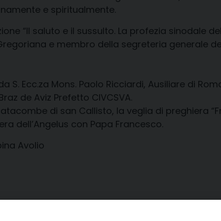
manamente e spiritualmente
.
zione “
Il saluto e il sussulto. La profezia sinodale d
a Gregoriana e membro della segreteria generale de
da S. Ecc.za Mons. Paolo Ricciardi, Ausiliare di Ro
Braz de Aviz
Prefetto CIVCSVA.
 catacombe di san Callisto,
la veglia di preghiera “F
hiera dell’Angelus con Papa Francesco.
ina Avolio