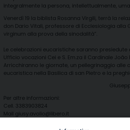
integralmente la persona, intellettualmente, u
Venerdì 19
la biblista Rosanna Virgili,
terrà la rela
don Dario Vitali
, professore di Ecclesiologia all
virginum
alla prova della sinodalità”.
Le celebrazioni eucaristiche saranno presiedute 
Ufficio vocazioni Cei
e
S. Em.za
il Cardinale
João 
Arricchiranno le giornate, un pellegrinaggio alle
eucaristica nella Basilica di san Pietro e la preg
Giusepp
Per altre
informazioni
:
Cell.
3383903824
Mail
giusy.avolio@libero.it
www.ordovirginum.org