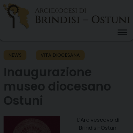
Skip
to
content
NEWS
VITA DIOCESANA
Inaugurazione
museo diocesano
Ostuni
L’Arcivescovo di
Brindisi-Ostuni