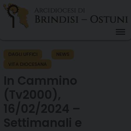
Skip
to
content
DAGLI UFFICI
NEWS
VITA DIOCESANA
In Cammino
(Tv2000),
16/02/2024 –
Settimanali e