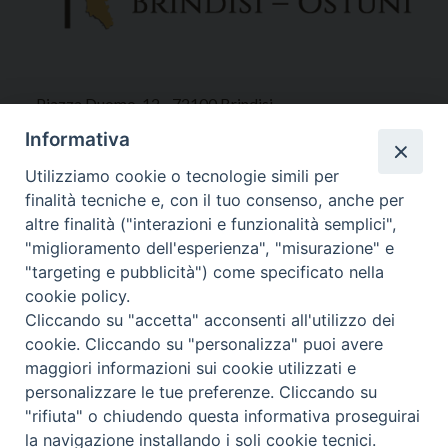
Piazza Duomo, 12 - 72100 Brindisi
Tel 0831.521958
Informativa
Fax 0831.528315
Utilizziamo cookie o tecnologie simili per
finalità tecniche e, con il tuo consenso, anche per
altre finalità ("interazioni e funzionalità semplici",
"miglioramento dell'esperienza", "misurazione" e
Orari Curia
"targeting e pubblicità") come specificato nella
Mar. / Mer. / Giov. ore 9 - 13
cookie policy.
nei mesi estivi solo Martedì ore 9 - 13
Cliccando su "accetta" acconsenti all'utilizzo dei
cookie. Cliccando su "personalizza" puoi avere
maggiori informazioni sui cookie utilizzati e
WebMail
personalizzare le tue preferenze. Cliccando su
"rifiuta" o chiudendo questa informativa proseguirai
la navigazione installando i soli cookie tecnici.