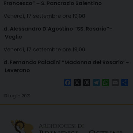
Francesco” – S. Pancrazio
Salentino
Venerdì, 17 settembre ore 19,00
d. Alessandro D’Agostino
“SS. Rosario”-
Veglie
​​​​​​
Venerdì, 17 settembre ore 19,00
d.
Fernando Paladini
“Madonna del Rosario”-
Leverano
Facebook
X
Threads
Telegram
WhatsAp
Email
Co
13 Luglio 2021