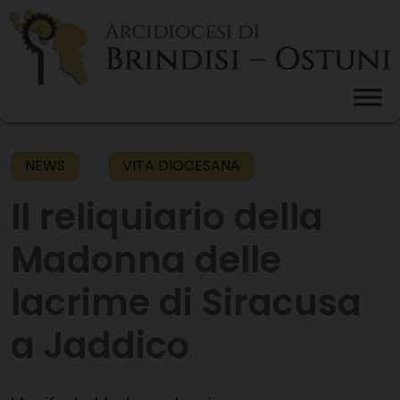
Skip
to
content
NEWS
VITA DIOCESANA
Il reliquiario della
Madonna delle
lacrime di Siracusa
a Jaddico