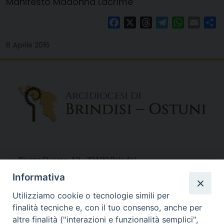
Manifesto Madonna Lacrime
Facebook
X
Threads
Telegram
WhatsAp
Email
Co
8 Aprile 2016
Piazza Duomo, 12 - 72100 Brindisi
Tel 0831.521958
Informativa
Fax 0831.528315
Utilizziamo cookie o tecnologie simili per
finalità tecniche e, con il tuo consenso, anche per
altre finalità ("interazioni e funzionalità semplici",