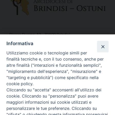
Piazza Duomo, 12 - 72100 Brindisi
Tel 0831.521958
Informativa
Fax 0831.528315
Utilizziamo cookie o tecnologie simili per
finalità tecniche e, con il tuo consenso, anche per
altre finalità ("interazioni e funzionalità semplici",
"miglioramento dell'esperienza", "misurazione" e
Orari Curia
"targeting e pubblicità") come specificato nella
Mar. / Mer. / Giov. ore 9 - 13
cookie policy.
nei mesi estivi solo Martedì ore 9 - 13
Cliccando su "accetta" acconsenti all'utilizzo dei
cookie. Cliccando su "personalizza" puoi avere
maggiori informazioni sui cookie utilizzati e
WebMail
personalizzare le tue preferenze. Cliccando su
"rifiuta" o chiudendo questa informativa proseguirai