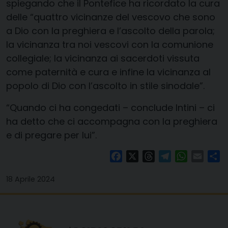
spiegando che il Pontefice ha ricordato la cura
delle “quattro vicinanze del vescovo che sono
a Dio con la preghiera e l’ascolto della parola;
la vicinanza tra noi vescovi con la comunione
collegiale; la vicinanza ai sacerdoti vissuta
come paternità e cura e infine la vicinanza al
popolo di Dio con l’ascolto in stile sinodale”.
“Quando ci ha congedati – conclude Intini – ci
ha detto che ci accompagna con la preghiera
e di pregare per lui”.
Facebook
X
Threads
Telegram
WhatsAp
Email
Co
18 Aprile 2024