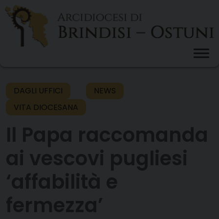
Skip
to
content
DAGLI UFFICI
NEWS
VITA DIOCESANA
Il Papa raccomanda
ai vescovi pugliesi
‘affabilità e
fermezza’