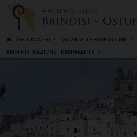
Skip
to
content
ARCIDIOCESI
VICARIATI E PARROCCHIE
AMMINISTRAZIONE TRASPARENTE