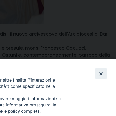
si, il nuovo arcivescovo dell’Arcidiocesi di Bari-
ttuale presule, mons. Francesco Cacucci.
disi-Ostuni e, contemporaneamente, parroco della
io in Kenia per 3 anni.
Facebook
X
Threads
Telegram
WhatsAp
Email
Co
altre finalità ("interazioni e
cità") come specificato nella
 avere maggiori informazioni sui
sta informativa proseguirai la
WebMail
kie policy
completa.