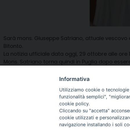
Sarà mons. Giuseppe Satriano, attuale vescovo dell
Bitonto.
La notizia ufficiale data oggi, 29 ottobre alle ore
Mons. Satriano torna quindi in Puglia dopo esser
Chiesa Matrice di Mesagne, precedentemente retto
Informativa
Utilizziamo cookie o tecnologie s
29 Ottobre 2020
funzionalità semplici", "miglior
cookie policy.
Cliccando su "accetta" acconsent
cookie utilizzati e personalizza
navigazione installando i soli co