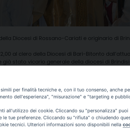
a Diocesi di Rossano-Cariati e originario di Brindi
 12,00 al clero della Diocesi di Bari-Bitonto dall’a
e già stato vicario generale della diocesi di Brin
re del seminario diocesano di Brindisi e missionar
imili per finalità tecniche e, con il tuo consenso, anche per 
amento dell'esperienza", "misurazione" e "targeting e pubbli
i all'utilizzo dei cookie. Cliccando su "personalizza" puoi
re le tue preferenze. Cliccando su "rifiuta" o chiudendo que
okie tecnici. Ulteriori informazioni sono disponibili nella
coo