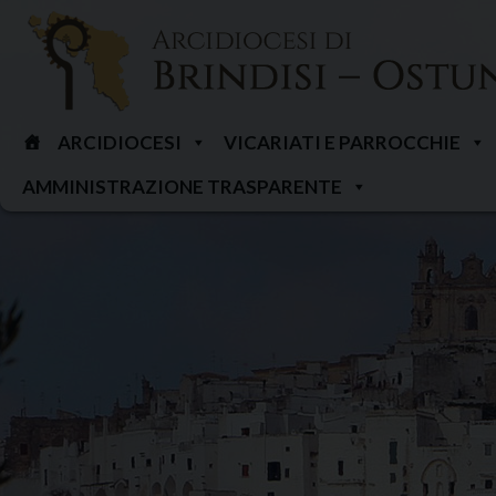
Skip
to
content
ARCIDIOCESI
VICARIATI E PARROCCHIE
AMMINISTRAZIONE TRASPARENTE