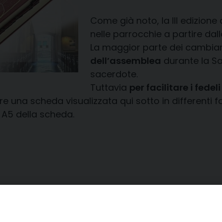
Come già noto, la III edizione
nelle parrocchie a partire dal
La maggior parte dei cambia
dell’assemblea
durante la Sa
sacerdote.
Tuttavia
per facilitare i fedeli
 una scheda visualizzata qui sotto in differenti 
 A5 della scheda.