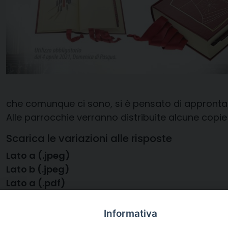
che comunque ci sono, si è pensato di approntare
Alle parrocchie verranno distribuite alcune copie
Scarica le variazioni alle risposte
Lato a (.jpeg)
Lato b (.jpeg)
Lato a (.pdf)
Lato b (.pdf)
Informativa