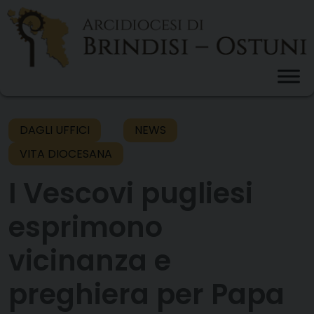
Skip
to
content
DAGLI UFFICI
NEWS
VITA DIOCESANA
I Vescovi pugliesi
esprimono
vicinanza e
preghiera per Papa